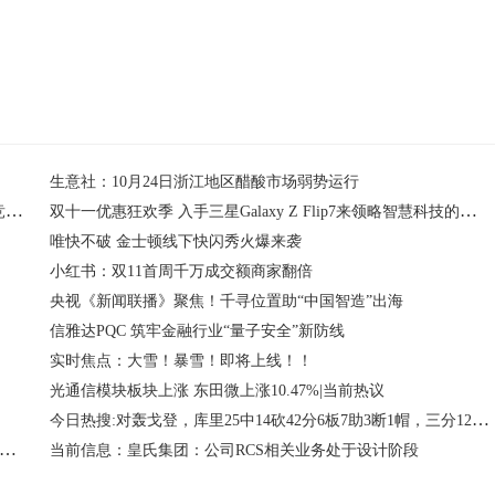
生意社：10月24日浙江地区醋酸市场弱势运行
硬核加持，炫光出战：华硕天选6X游戏主机带你征服虚拟电竞战场
双十一优惠狂欢季 入手三星Galaxy Z Flip7来领略智慧科技的魅力
唯快不破 金士顿线下快闪秀火爆来袭
小红书：双11首周千万成交额商家翻倍
央视《新闻联播》聚焦！千寻位置助“中国智造”出海
信雅达PQC 筑牢金融行业“量子安全”新防线
实时焦点：大雪！暴雪！即将上线！！
光通信模块板块上涨 东田微上涨10.47%|当前热议
今日热搜:对轰戈登，库里25中14砍42分6板7助3断1帽，三分12中6
讯！醴陵苯磺陶瓷销售部（个人独资）成立 注册资本5万人民币
当前信息：皇氏集团：公司RCS相关业务处于设计阶段