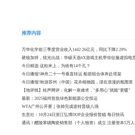
关键词：
推荐内容
万华化学前三季度营业收入1442.26亿元，同比下降2.29%
今日精选:这粒米上，为啥有14个孔？
今日播报!神舟二十一号垂直转运 船箭组合体奔赴塔架
今日播报!秋游苏州（中国）花卉植物园，浸在浪漫的氛围里
【地评线】桂声网评：化解一座难求，“多用心”就能“更暖”
最新：2025福州首批绿色新能源公交投运
WTA广州公开赛｜张帅完成逆转晋级八强
生意社：10月24日浙江弘博DOP企业报价暂稳 每日快讯
通