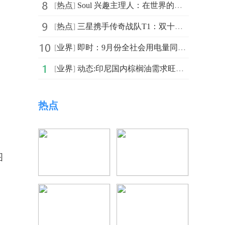
[
热点
]
​Soul 兴趣主理人：在世界的褶皱中寻找自我
[
热点
]
三星携手传奇战队T1：双十一签名显示器臻品拍卖启幕，尖端装备助燃竞技梦想
[
业界
]
即时：9月份全社会用电量同比增长4.5%
[
业界
]
动态:印尼国内棕榈油需求旺盛或制约棕榈油出口
热点
图