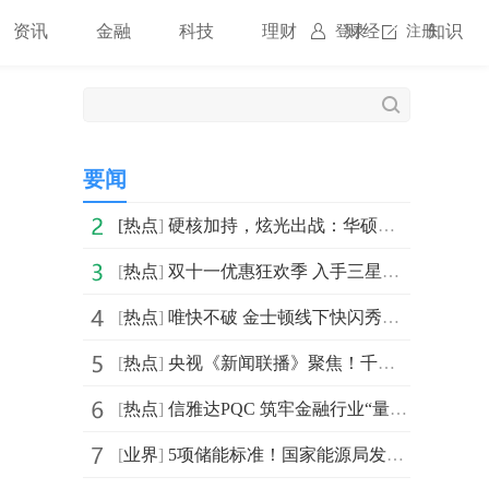
资讯
金融
科技
理财
财经
知识
登录
注册
要闻
[
热点
]
硬核加持，炫光出战：华硕天选6X游戏主机带你征服虚拟电竞战场
[
热点
]
双十一优惠狂欢季 入手三星Galaxy Z Flip7来领略智慧科技的魅力
[
热点
]
唯快不破 金士顿线下快闪秀火爆来袭
[
热点
]
央视《新闻联播》聚焦！千寻位置助“中国智造”出海
[
热点
]
信雅达PQC 筑牢金融行业“量子安全”新防线
[
业界
]
5项储能标准！国家能源局发布一批重点行业标准-每日热议