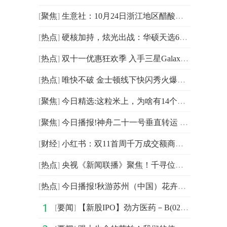
[
聚焦
]
生意社：10月24日浙江地区醋酸市场弱势运行
[
热点
]
硬核加持，炫光出战：华硕天选6X游戏主机带你征服虚拟电竞战场
[
热点
]
双十一优惠狂欢季 入手三星Galaxy Z Flip7来领略智慧科技的魅力
[
热点
]
唯快不破 金士顿线下快闪秀火爆来袭
[
聚焦
]
今日精选:这粒米上，为啥有14个孔？
[
聚焦
]
今日播报!神舟二十一号垂直转运 船箭组合体奔赴塔架
[
财经
]
小红书：双11首周千万成交额商家翻倍
[
热点
]
央视《新闻联播》聚焦！千寻位置助“中国智造”出海
[
热点
]
今日播报!秋游苏州（中国）花卉植物园，浸在浪漫的氛围里
[
要闻
]
【新股IPO】劲方医药－B(02595)首挂收报42.1港元 较招股价高106.47%